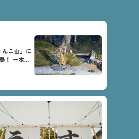
ょんこ山」に
奏！ 一本杉
催