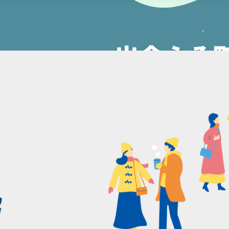
能登の今
出会える