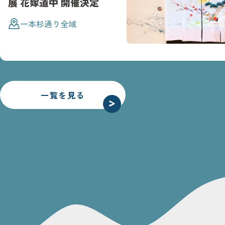
展 花嫁道中 開催決定
一本杉通り全域
一覧を見る