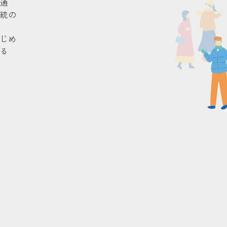
通
統の
じめ
る