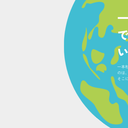
一本
のは、
そこ