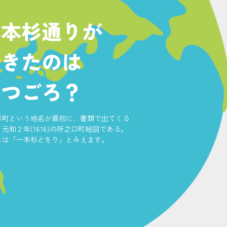
一本杉通りが
できたのは
いつごろ？
杉町という地名が最初に、書類で出てくる
元和２年(1616)の所之口町絵図である。
には「一本杉どをり」とみえます。