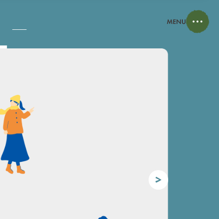
と昔に
町。