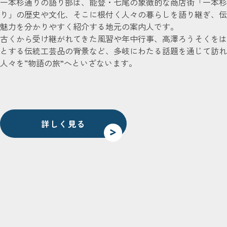
一本杉通りの語り部は、能登・七尾の象徴的な商店街「一本杉
り」の歴史や文化、そこに根付く人々の暮らしを語り継ぎ、伝
魅力を分かりやすく紹介する地元の案内人です。
古くから受け継がれてきた風習や年中行事、高澤ろうそくをは
とする伝統工芸品の背景など、多岐にわたる話題を通じて訪れ
人々を“物語の旅”へといざないます。
詳しく見る