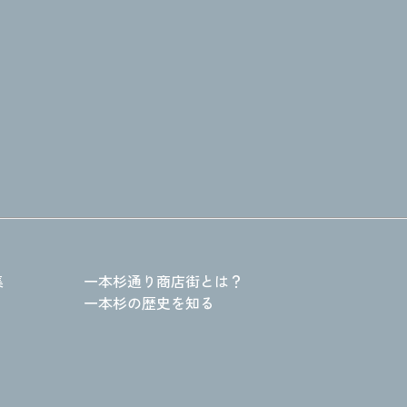
集
一本杉通り商店街とは？
一本杉の歴史を知る