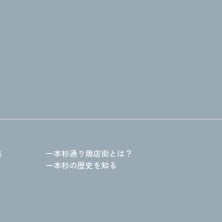
集
一本杉通り商店街とは？
一本杉の歴史を知る